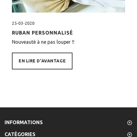
25-03-2020
1
RUBAN PERSONNALISÉ
Nouveauté à ne pas louper !!
L
d
o
EN LIRE D'AVANTAGE
i
INFORMATIONS
CATÉGORIES