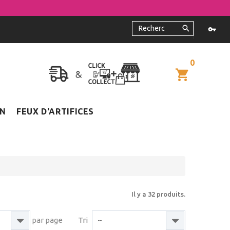
0
ON
FEUX D'ARTIFICES
Il y a 32 produits.
par page
Tri
--