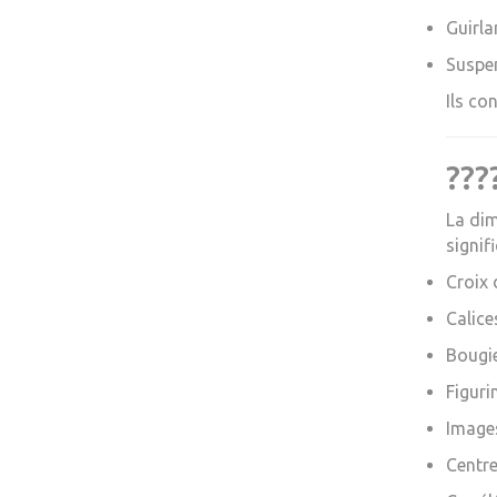
Guirl
Suspen
Ils co
???
La dim
signif
Croix 
Calice
Bougi
Figuri
Images
Centre