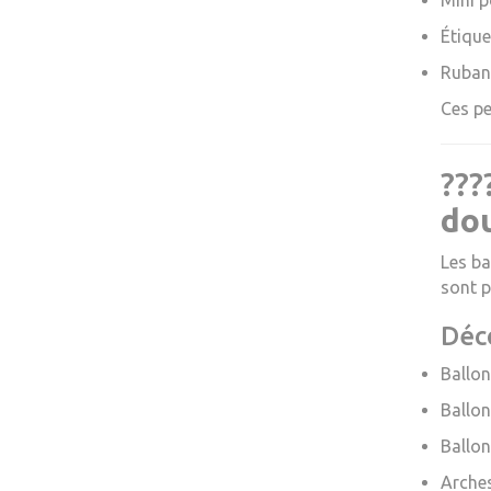
Mini p
Étique
Rubans
Ces pe
???
dou
Les ba
sont p
Déc
Ballon
Ballo
Ballon
Arches