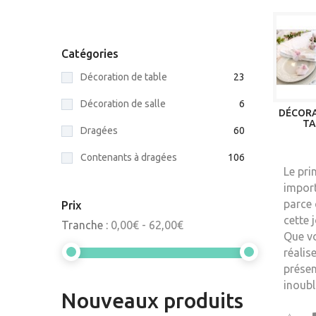
Catégories
Décoration de table
23
Décoration de salle
6
DÉCORA
TA
Dragées
60
Contenants à dragées
106
Le pri
import
parce 
Prix
cette 
Tranche :
0,00€ - 62,00€
Que vo
réalis
présen
inoubl
Nouveaux produits