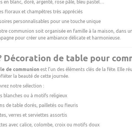
es en blanc, doré, argenté, rose pâle, bleu pastel…
 floraux et champêtres très appréciés
oires personnalisables pour une touche unique
tre communion soit organisée en famille à la maison, dans un
pagne pour créer une ambiance délicate et harmonieuse.
?️
Décoration de table pour commu
ble de communion
est l’un des éléments clés de la fête. Elle ré
efléter la beauté de cette journée.
rez notre sélection :
 blanches ou à motifs religieux
s de table dorés, pailletés ou fleuris
tes, verres et serviettes assortis
ttes avec calice, colombe, croix ou motifs doux