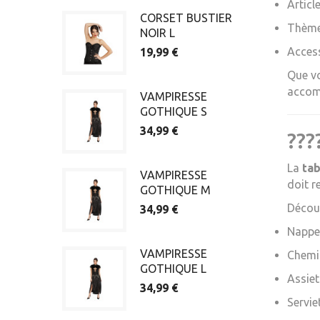
Articl
CORSET BUSTIER
Thèmes
NOIR L
Access
19,99 €
Que vo
accom
VAMPIRESSE
GOTHIQUE S
34,99 €
???
La
ta
VAMPIRESSE
doit r
GOTHIQUE M
Découv
34,99 €
Nappes
VAMPIRESSE
Chemin
GOTHIQUE L
Assiet
34,99 €
Servie