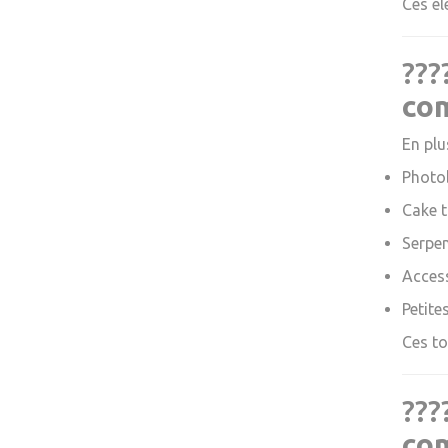
Ces él
???
co
En plu
Photo
Cake 
Serpen
Access
Petite
Ces to
???
co