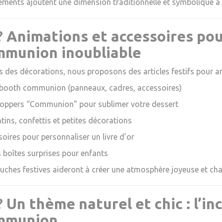
éments ajoutent une dimension traditionnelle et symbolique à
?
Animations et accessoires pou
mmunion inoubliable
s des décorations, nous proposons des articles festifs pour an
booth communion (panneaux, cadres, accessoires)
toppers “Communion” pour sublimer votre dessert
tins, confettis et petites décorations
oires pour personnaliser un livre d’or
s boîtes surprises pour enfants
uches festives aideront à créer une atmosphère joyeuse et cha
?
Un thème naturel et chic : l’
mmunion