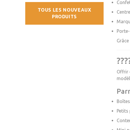
Confe
TOUS LES NOUVEAUX
Centre
PRODUITS
Marque
Porte-
Grâce 
???
Offrir
modèle
Parm
Boîtes
Petits
Conten