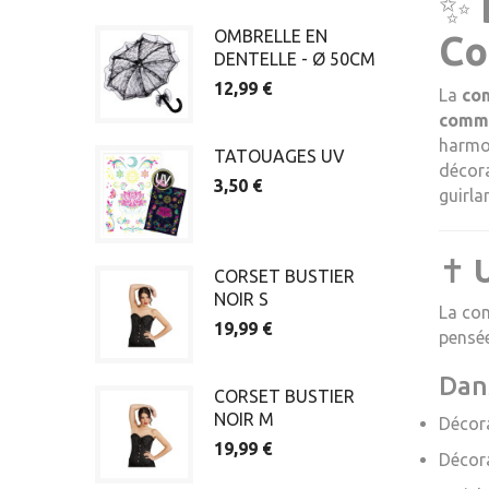
✨
OMBRELLE EN
Co
DENTELLE - Ø 50CM
12,99 €
La
co
comm
harmo
TATOUAGES UV
décora
3,50 €
guirla
✝️
CORSET BUSTIER
NOIR S
La com
19,99 €
pensée
Dan
CORSET BUSTIER
NOIR M
Décora
19,99 €
Décora