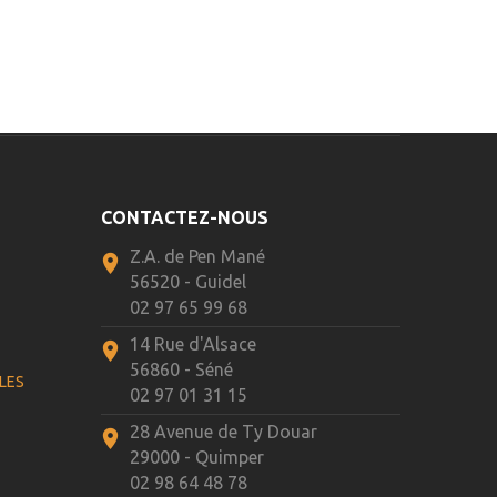
CONTACTEZ-NOUS
Z.A. de Pen Mané
56520 - Guidel
E
02 97 65 99 68
14 Rue d'Alsace
56860 - Séné
LES
02 97 01 31 15
28 Avenue de Ty Douar
29000 - Quimper
02 98 64 48 78