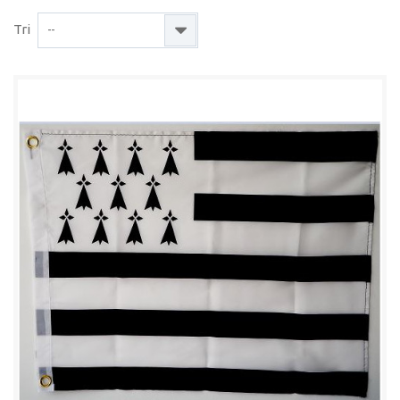
Tri
--