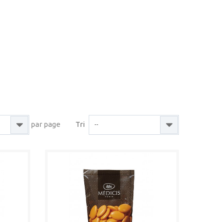
par page
Tri
--