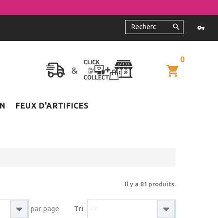
0
ON
FEUX D'ARTIFICES
s
Il y a 81 produits.
par page
Tri
--