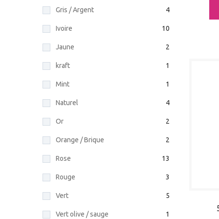
Gris / Argent
4
Ivoire
10
Jaune
2
kraft
1
Mint
1
Naturel
4
Or
2
Orange / Brique
2
Rose
13
Rouge
3
Vert
5
Vert olive / sauge
1