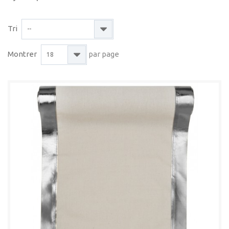
Tri
--
Montrer
par page
18