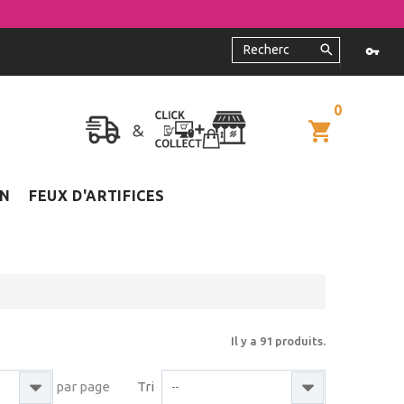
0
ON
FEUX D'ARTIFICES
Il y a 91 produits.
par page
Tri
--