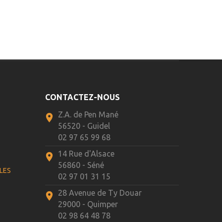
CONTACTEZ-NOUS
Z.A. de Pen Mané
56520 - Guidel
E
02 97 65 99 68
14 Rue d'Alsace
56860 - Séné
LES
02 97 01 31 15
28 Avenue de Ty Douar
29000 - Quimper
02 98 64 48 78