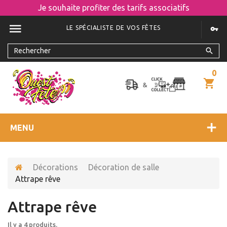
Je souhaite profiter des tarifs associatifs
LE SPÉCIALISTE DE VOS FÊTES
0
MENU
Décorations
Décoration de salle
Attrape rêve
Attrape rêve
Il y a 4 produits.