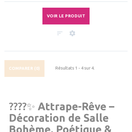
VOIR LE PRODUIT
Résultats 1 - 4 sur 4.
COMPARER (
0
)
????✨
Attrape-Rêve –
Décoration de Salle
Bohème, Poétique &