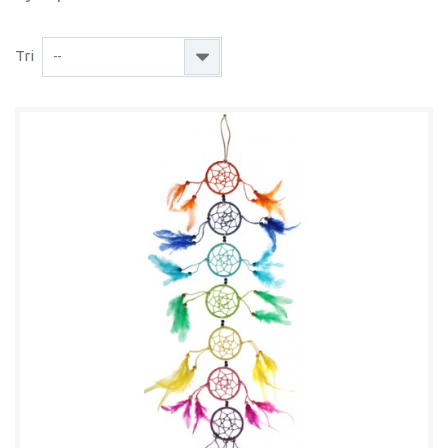
Tri
--