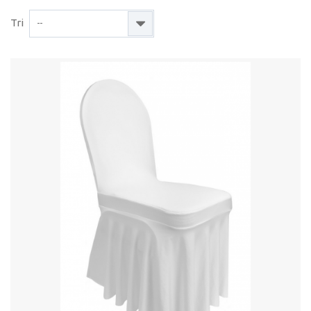
Tri
--